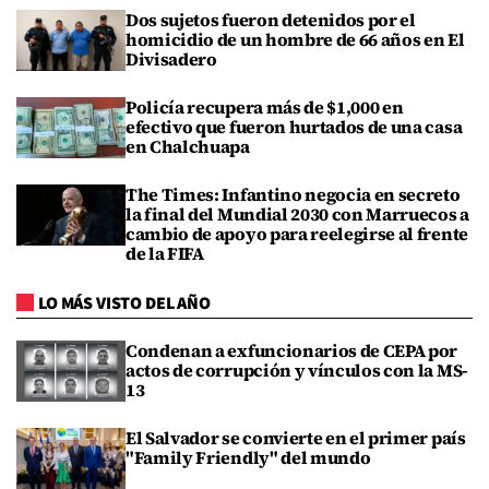
Dos sujetos fueron detenidos por el
homicidio de un hombre de 66 años en El
Divisadero
Policía recupera más de $1,000 en
efectivo que fueron hurtados de una casa
en Chalchuapa
The Times: Infantino negocia en secreto
la final del Mundial 2030 con Marruecos a
cambio de apoyo para reelegirse al frente
de la FIFA
LO MÁS VISTO DEL AÑO
Condenan a exfuncionarios de CEPA por
actos de corrupción y vínculos con la MS-
13
El Salvador se convierte en el primer país
"Family Friendly" del mundo