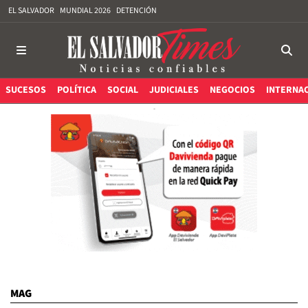
EL SALVADOR
MUNDIAL 2026
DETENCIÓN
SUCESOS
POLÍTICA
SOCIAL
JUDICIALES
NEGOCIOS
INTERNA
MAG