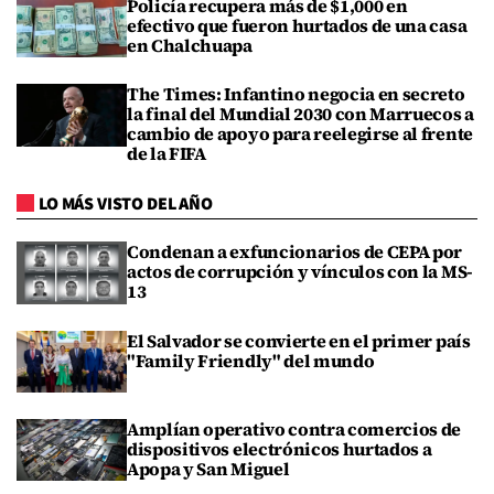
Policía recupera más de $1,000 en
efectivo que fueron hurtados de una casa
en Chalchuapa
The Times: Infantino negocia en secreto
la final del Mundial 2030 con Marruecos a
cambio de apoyo para reelegirse al frente
de la FIFA
LO MÁS VISTO DEL AÑO
Condenan a exfuncionarios de CEPA por
actos de corrupción y vínculos con la MS-
13
El Salvador se convierte en el primer país
"Family Friendly" del mundo
Amplían operativo contra comercios de
dispositivos electrónicos hurtados a
Apopa y San Miguel