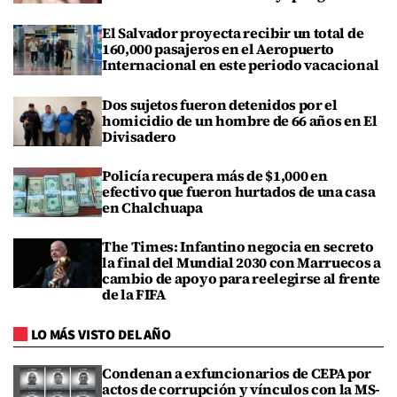
El Salvador proyecta recibir un total de
160,000 pasajeros en el Aeropuerto
Internacional en este periodo vacacional
Dos sujetos fueron detenidos por el
homicidio de un hombre de 66 años en El
Divisadero
Policía recupera más de $1,000 en
efectivo que fueron hurtados de una casa
en Chalchuapa
The Times: Infantino negocia en secreto
la final del Mundial 2030 con Marruecos a
cambio de apoyo para reelegirse al frente
de la FIFA
LO MÁS VISTO DEL AÑO
Condenan a exfuncionarios de CEPA por
actos de corrupción y vínculos con la MS-