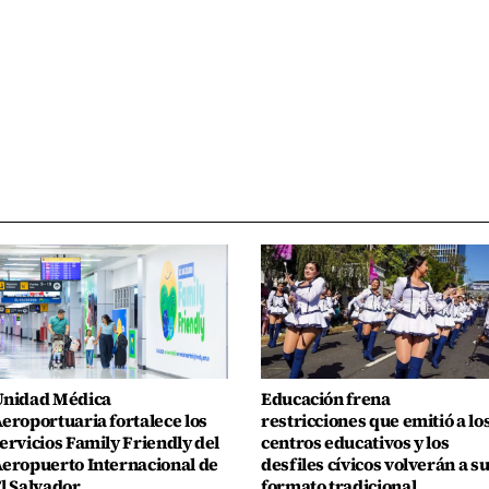
nidad Médica
Educación frena
eroportuaria fortalece los
restricciones que emitió a lo
ervicios Family Friendly del
centros educativos y los
eropuerto Internacional de
desfiles cívicos volverán a s
l Salvador
formato tradicional