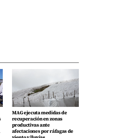
MAG ejecuta medidas de
s
recuperación en zonas
productivas ante
u
afectaciones por ráfagas de
viento y lluvias