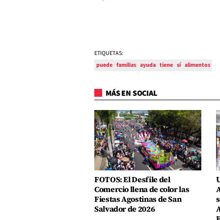
ETIQUETAS:
puede
familias
ayuda
tiene
sí
alimentos
MÁS EN SOCIAL
FOTOS: El Desfile del
U
Comercio llena de color las
A
Fiestas Agostinas de San
s
Salvador de 2026
A
E