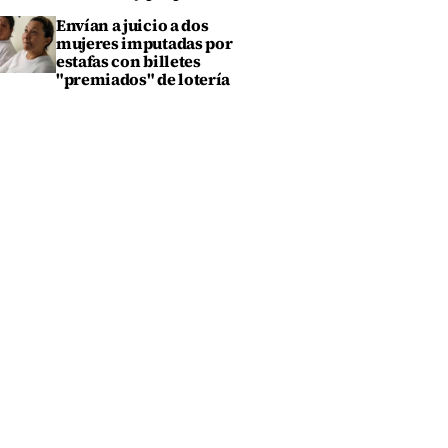
Envían a juicio a dos
mujeres imputadas por
estafas con billetes
"premiados" de lotería