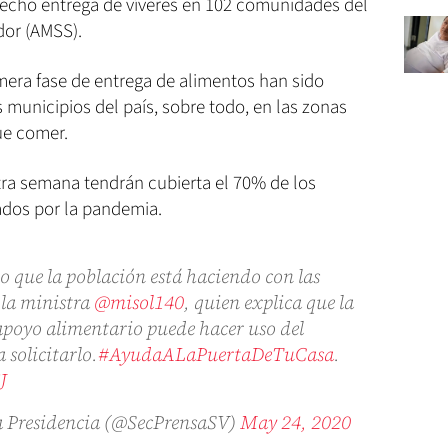
echo entrega de víveres en 102 comunidades del
dor (AMSS).
imera fase de entrega de alimentos han sido
s municipios del país, sobre todo, en las zonas
ue comer.
tra semana tendrán cubierta el 70% de los
ados por la pandemia.
o que la población está haciendo con las
 la ministra
@misol140
, quien explica que la
 apoyo alimentario puede hacer uso del
 solicitarlo.
#AyudaALaPuertaDeTuCasa
.
J
la Presidencia (@SecPrensaSV)
May 24, 2020