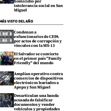
homicidio por
intolerancia social en San
Miguel
MÁS VISTO DEL AÑO
Condenan a
exfuncionarios de CEPA
por actos de corrupción y
vínculos con la MS-13
El Salvador se convierte
en el primer país "Family
Friendly" del mundo
Amplían operativo contra
comercios de dispositivos
electrónicos hurtados a
Apopa y San Miguel
Desarticulan una banda
acusada de falsificar
documentos y vender
vehículos y propiedades