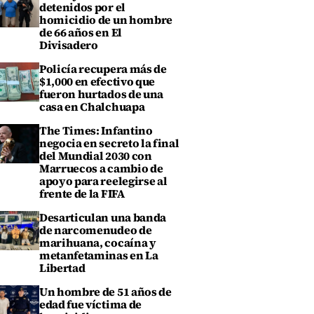
detenidos por el
homicidio de un hombre
de 66 años en El
Divisadero
Policía recupera más de
$1,000 en efectivo que
fueron hurtados de una
casa en Chalchuapa
The Times: Infantino
negocia en secreto la final
del Mundial 2030 con
Marruecos a cambio de
apoyo para reelegirse al
frente de la FIFA
Desarticulan una banda
de narcomenudeo de
marihuana, cocaína y
metanfetaminas en La
Libertad
Un hombre de 51 años de
edad fue víctima de