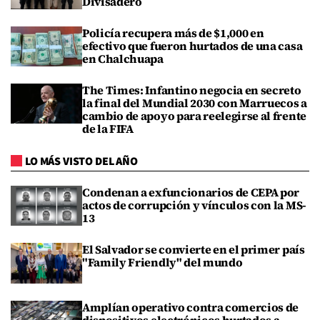
Divisadero
Policía recupera más de $1,000 en
efectivo que fueron hurtados de una casa
en Chalchuapa
The Times: Infantino negocia en secreto
la final del Mundial 2030 con Marruecos a
cambio de apoyo para reelegirse al frente
de la FIFA
LO MÁS VISTO DEL AÑO
Condenan a exfuncionarios de CEPA por
actos de corrupción y vínculos con la MS-
13
El Salvador se convierte en el primer país
"Family Friendly" del mundo
Amplían operativo contra comercios de
dispositivos electrónicos hurtados a