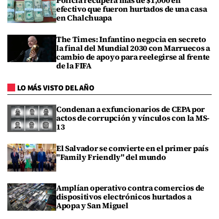
efectivo que fueron hurtados de una casa
en Chalchuapa
The Times: Infantino negocia en secreto
la final del Mundial 2030 con Marruecos a
cambio de apoyo para reelegirse al frente
de la FIFA
LO MÁS VISTO DEL AÑO
Condenan a exfuncionarios de CEPA por
actos de corrupción y vínculos con la MS-
13
El Salvador se convierte en el primer país
"Family Friendly" del mundo
Amplían operativo contra comercios de
dispositivos electrónicos hurtados a
Apopa y San Miguel