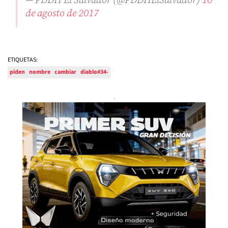
de agosto de 2017
ETIQUETAS:
piden
nombre
cambiar
diablo#34-