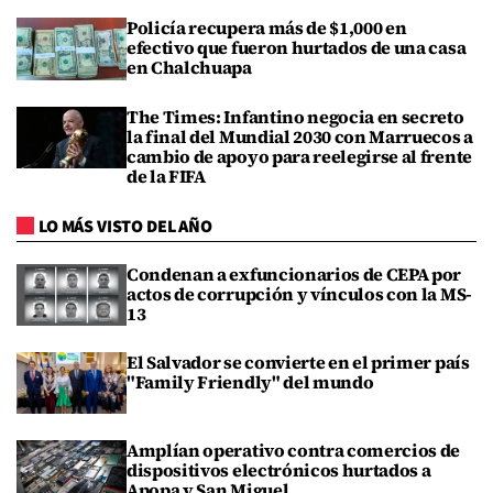
Policía recupera más de $1,000 en
efectivo que fueron hurtados de una casa
en Chalchuapa
The Times: Infantino negocia en secreto
la final del Mundial 2030 con Marruecos a
cambio de apoyo para reelegirse al frente
de la FIFA
LO MÁS VISTO DEL AÑO
Condenan a exfuncionarios de CEPA por
actos de corrupción y vínculos con la MS-
13
El Salvador se convierte en el primer país
"Family Friendly" del mundo
Amplían operativo contra comercios de
dispositivos electrónicos hurtados a
Apopa y San Miguel