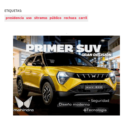
ETIQUETAS:
presidencia
uso
sitramss
público
rechaza
carril