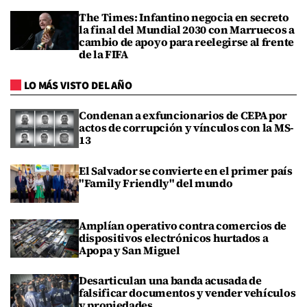
The Times: Infantino negocia en secreto
la final del Mundial 2030 con Marruecos a
cambio de apoyo para reelegirse al frente
de la FIFA
LO MÁS VISTO DEL AÑO
Condenan a exfuncionarios de CEPA por
actos de corrupción y vínculos con la MS-
13
El Salvador se convierte en el primer país
"Family Friendly" del mundo
Amplían operativo contra comercios de
dispositivos electrónicos hurtados a
Apopa y San Miguel
Desarticulan una banda acusada de
falsificar documentos y vender vehículos
y propiedades