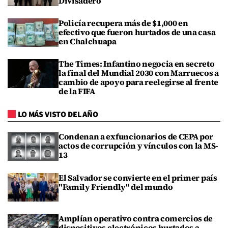
Divisadero
Policía recupera más de $1,000 en
efectivo que fueron hurtados de una casa
en Chalchuapa
The Times: Infantino negocia en secreto
la final del Mundial 2030 con Marruecos a
cambio de apoyo para reelegirse al frente
de la FIFA
LO MÁS VISTO DEL AÑO
Condenan a exfuncionarios de CEPA por
actos de corrupción y vínculos con la MS-
13
El Salvador se convierte en el primer país
"Family Friendly" del mundo
Amplían operativo contra comercios de
dispositivos electrónicos hurtados a