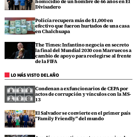
homicidio de un hombre de 66 años en El
Divisadero
Policía recupera más de $1,000 en
efectivo que fueron hurtados de una casa
en Chalchuapa
The Times: Infantino negocia en secreto
la final del Mundial 2030 con Marruecos a
cambio de apoyo para reelegirse al frente
de la FIFA
LO MÁS VISTO DEL AÑO
Condenan a exfuncionarios de CEPA por
actos de corrupción y vínculos con la MS-
13
El Salvador se convierte en el primer país
"Family Friendly" del mundo