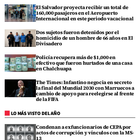
El Salvador proyecta recibir un total de
160,000 pasajeros en el Aeropuerto
Internacional en este periodo vacacional
Dos sujetos fueron detenidos por el
homicidio de un hombre de 66 años en El
Divisadero
Policía recupera más de $1,000 en
efectivo que fueron hurtados de una casa
en Chalchuapa
The Times: Infantino negocia en secreto
la final del Mundial 2030 con Marruecos a
cambio de apoyo para reelegirse al frente
de la FIFA
LO MÁS VISTO DEL AÑO
Condenan a exfuncionarios de CEPA por
actos de corrupción y vínculos con la MS-
13