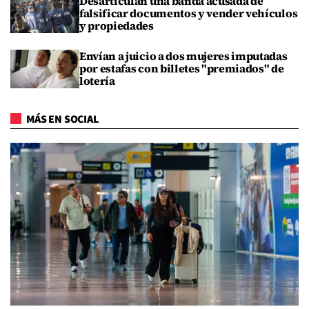
Desarticulan una banda acusada de
falsificar documentos y vender vehículos
y propiedades
Envían a juicio a dos mujeres imputadas
por estafas con billetes "premiados" de
lotería
MÁS EN SOCIAL