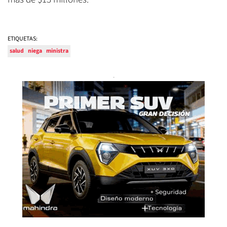
ETIQUETAS:
salud
niega
ministra