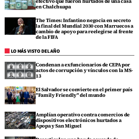
efectivo que fueron hurtados de una casa
en Chalchuapa
The Times: Infantino negocia en secreto
la final del Mundial 2030 con Marruecos a
cambio de apoyo para reelegirse al frente
de la FIFA
LO MÁS VISTO DEL AÑO
Condenan a exfuncionarios de CEPA por
actos de corrupción y vínculos con la MS-
13
El Salvador se convierte en el primer país
"Family Friendly" del mundo
Amplían operativo contra comercios de
dispositivos electrónicos hurtados a
Apopa y San Miguel