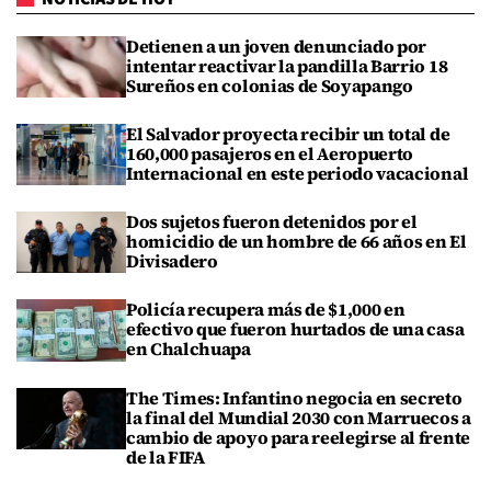
Detienen a un joven denunciado por
intentar reactivar la pandilla Barrio 18
Sureños en colonias de Soyapango
El Salvador proyecta recibir un total de
160,000 pasajeros en el Aeropuerto
Internacional en este periodo vacacional
Dos sujetos fueron detenidos por el
homicidio de un hombre de 66 años en El
Divisadero
Policía recupera más de $1,000 en
efectivo que fueron hurtados de una casa
en Chalchuapa
The Times: Infantino negocia en secreto
la final del Mundial 2030 con Marruecos a
cambio de apoyo para reelegirse al frente
de la FIFA