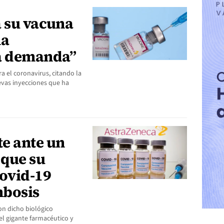
a su vacuna
na
la demanda”
a el coronavirus, citando la
evas inyecciones que ha
e ante un
 que su
Covid-19
mbosis
n dicho biológico
el gigante farmacéutico y