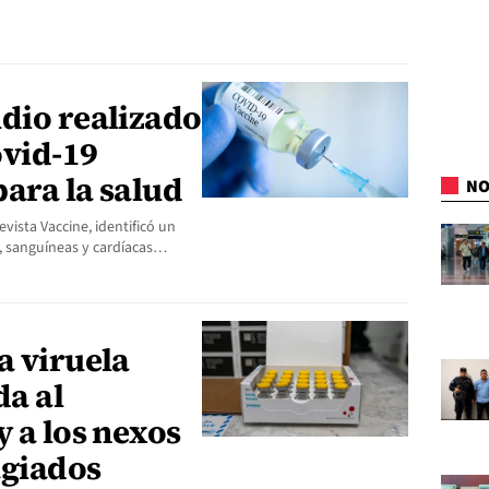
udio realizado
ovid-19
para la salud
NO
vista Vaccine, identificó un
, sanguíneas y cardíacas…
a viruela
da al
y a los nexos
agiados