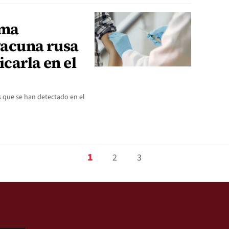
rma
vacuna rusa
icarla en el
s que se han detectado en el
1
2
3