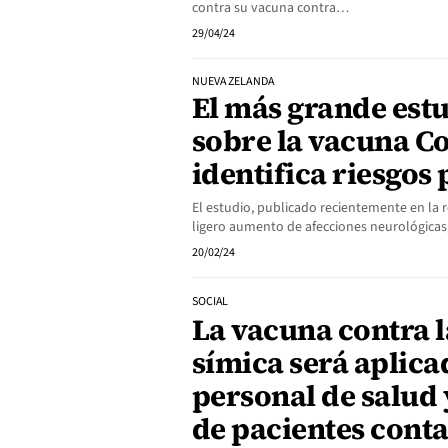
contra su vacuna contra…
29/04/24
NUEVA ZELANDA
El más grande est
sobre la vacuna C
identifica riesgos 
El estudio, publicado recientemente en la re
ligero aumento de afecciones neurológicas
20/02/24
SOCIAL
La vacuna contra l
símica será aplica
personal de salud 
de pacientes cont