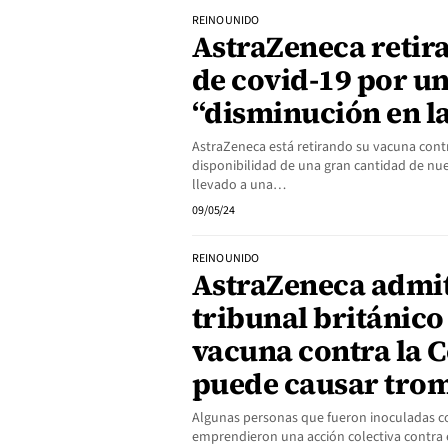
REINO UNIDO
AstraZeneca retir
de covid-19 por u
“disminución en 
AstraZeneca está retirando su vacuna contr
disponibilidad de una gran cantidad de nu
llevado a una…
09/05/24
REINO UNIDO
AstraZeneca admit
tribunal británico
vacuna contra la 
puede causar tro
Algunas personas que fueron inoculadas co
emprendieron una acción colectiva contra 