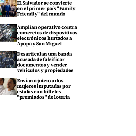
El Salvador se convierte
en el primer país "Family
Friendly" del mundo
Amplían operativo contra
comercios de dispositivos
electrónicos hurtados a
Apopa y San Miguel
Desarticulan una banda
acusada de falsificar
documentos y vender
vehículos y propiedades
Envían a juicio a dos
mujeres imputadas por
estafas con billetes
"premiados" de lotería