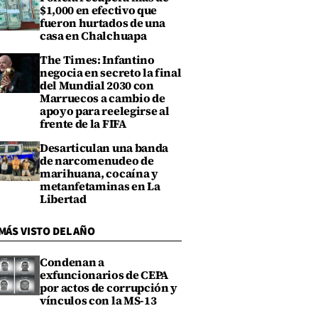
$1,000 en efectivo que
fueron hurtados de una
casa en Chalchuapa
The Times: Infantino
negocia en secreto la final
del Mundial 2030 con
Marruecos a cambio de
apoyo para reelegirse al
frente de la FIFA
Desarticulan una banda
de narcomenudeo de
marihuana, cocaína y
metanfetaminas en La
Libertad
MÁS VISTO DEL AÑO
Condenan a
exfuncionarios de CEPA
por actos de corrupción y
vínculos con la MS-13