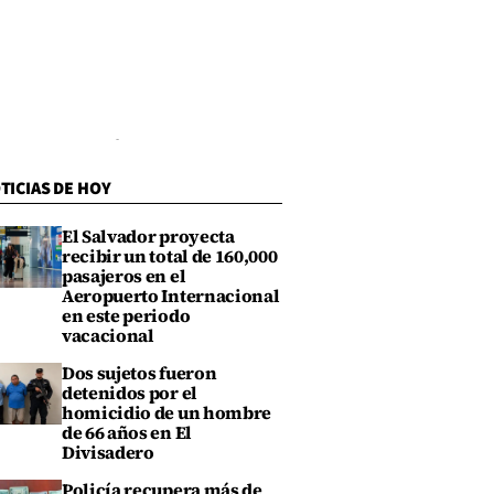
TICIAS DE HOY
El Salvador proyecta
recibir un total de 160,000
pasajeros en el
Aeropuerto Internacional
en este periodo
vacacional
Dos sujetos fueron
detenidos por el
homicidio de un hombre
de 66 años en El
Divisadero
Policía recupera más de