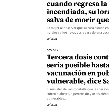
cuando regresa la 
incendiada, su lor
salva de morir q
La mujer al observar que su casa estaba en 
nerviosa y fue llevada a la casa de una veci
29/09/21
COVID-19
Tercera dosis cont
sería posible hast
vacunación en po
vulnerable, dice S
El ministro de Salud detalla que las pers
sufren diabetes, hipertensión y otras afec
vulnerables…
09/08/21