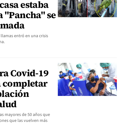
casa estaba
a "Pancha" se
uemada
llamas entró en una crisis
na.
ra Covid-19
a completar
blación
alud
onas mayores de 50 años que
ciones que las vuelven más