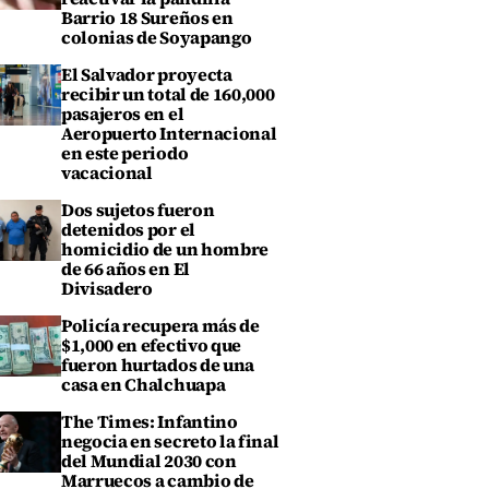
Barrio 18 Sureños en
colonias de Soyapango
El Salvador proyecta
recibir un total de 160,000
pasajeros en el
Aeropuerto Internacional
en este periodo
vacacional
Dos sujetos fueron
detenidos por el
homicidio de un hombre
de 66 años en El
Divisadero
Policía recupera más de
$1,000 en efectivo que
fueron hurtados de una
casa en Chalchuapa
The Times: Infantino
negocia en secreto la final
del Mundial 2030 con
Marruecos a cambio de