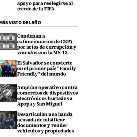
apoyo para reelegirse al
frente de la FIFA
MÁS VISTO DEL AÑO
Condenan a
exfuncionarios de CEPA
por actos de corrupción y
vínculos con la MS-13
El Salvador se convierte
en el primer país "Family
Friendly" del mundo
Amplían operativo contra
comercios de dispositivos
electrónicos hurtados a
Apopa y San Miguel
Desarticulan una banda
acusada de falsificar
documentos y vender
vehículos y propiedades