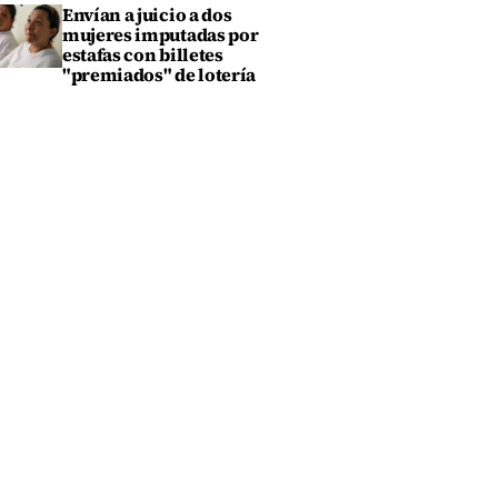
Envían a juicio a dos
mujeres imputadas por
estafas con billetes
"premiados" de lotería