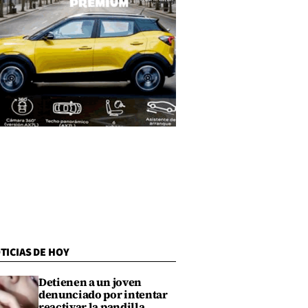
TICIAS DE HOY
Detienen a un joven
denunciado por intentar
reactivar la pandilla