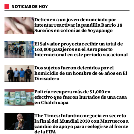
NOTICIAS DE HOY
Detienen a un joven denunciado por
intentar reactivar la pandilla Barrio 18
Sureños en colonias de Soyapango
El Salvador proyecta recibir un total de
160,000 pasajeros en el Aeropuerto
Internacional en este periodo vacacional
Dos sujetos fueron detenidos por el
homicidio de un hombre de 66 años en El
Divisadero
Policía recupera más de $1,000 en
efectivo que fueron hurtados de una casa
en Chalchuapa
The Times: Infantino negocia en secreto
la final del Mundial 2030 con Marruecos a
cambio de apoyo para reelegirse al frente
de la FIFA