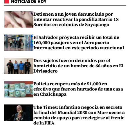
NOTICIAS DE HOY
Detienen a un joven denunciado por
intentar reactivar la pandilla Barrio 18
Sureños en colonias de Soyapango
El Salvador proyecta recibir un total de
160,000 pasajeros en el Aeropuerto
Internacional en este periodo vacacional
Dos sujetos fueron detenidos por el
homicidio de un hombre de 66 años en El
Divisadero
Policía recupera más de $1,000 en
efectivo que fueron hurtados de una casa
en Chalchuapa
The Times: Infantino negocia en secreto
la final del Mundial 2030 con Marruecos a
cambio de apoyo para reelegirse al frente
de la FIFA