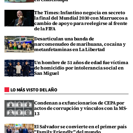
The Times: Infantino negocia en secreto
la final del Mundial 2030 con Marruecos a
cambio de apoyo para reelegirse al frente
de la FIFA
Desarticulan una banda de
narcomenudeo de marihuana, cocaína y
metanfetaminas en La Libertad
Un hombre de 51 años de edad fue víctima
de homicidio por intolerancia social en
San Miguel
LO MÁS VISTO DEL AÑO
Condenan a exfuncionarios de CEPA por
actos de corrupción y vínculos con la MS-
13
El Salvador se convierte en el primer país
"Family Friendly" del mundo