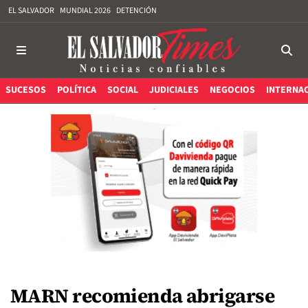
EL SALVADOR
MUNDIAL 2026
DETENCIÓN
SUCESOS
POLÍTICA
SOCIAL
JUDICIALES
NEGOCIOS
INTERNA
MARN recomienda abrigarse