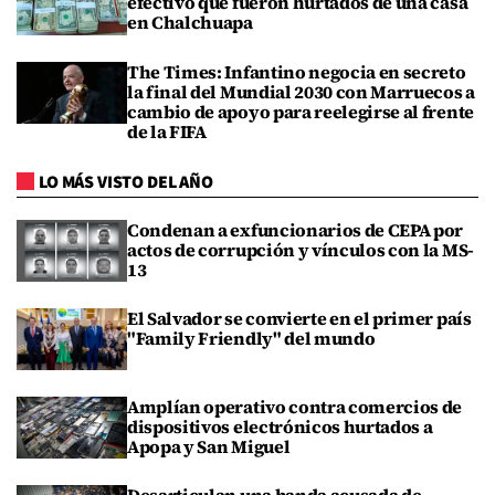
efectivo que fueron hurtados de una casa
en Chalchuapa
The Times: Infantino negocia en secreto
la final del Mundial 2030 con Marruecos a
cambio de apoyo para reelegirse al frente
de la FIFA
LO MÁS VISTO DEL AÑO
Condenan a exfuncionarios de CEPA por
actos de corrupción y vínculos con la MS-
13
El Salvador se convierte en el primer país
"Family Friendly" del mundo
Amplían operativo contra comercios de
dispositivos electrónicos hurtados a
Apopa y San Miguel