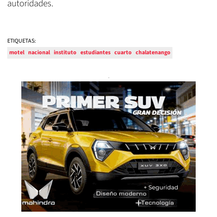
autoridades.
ETIQUETAS:
motel
nacional
instituto
estudiantes
cuarto
chalatenango