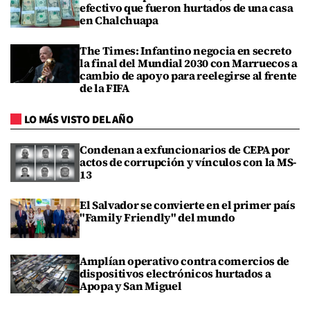
efectivo que fueron hurtados de una casa
en Chalchuapa
The Times: Infantino negocia en secreto
la final del Mundial 2030 con Marruecos a
cambio de apoyo para reelegirse al frente
de la FIFA
LO MÁS VISTO DEL AÑO
Condenan a exfuncionarios de CEPA por
actos de corrupción y vínculos con la MS-
13
El Salvador se convierte en el primer país
"Family Friendly" del mundo
Amplían operativo contra comercios de
dispositivos electrónicos hurtados a
Apopa y San Miguel