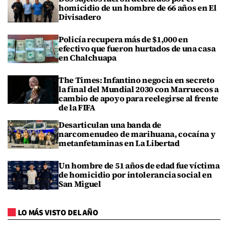
homicidio de un hombre de 66 años en El
Divisadero
Policía recupera más de $1,000 en
efectivo que fueron hurtados de una casa
en Chalchuapa
The Times: Infantino negocia en secreto
la final del Mundial 2030 con Marruecos a
cambio de apoyo para reelegirse al frente
de la FIFA
Desarticulan una banda de
narcomenudeo de marihuana, cocaína y
metanfetaminas en La Libertad
Un hombre de 51 años de edad fue víctima
de homicidio por intolerancia social en
San Miguel
LO MÁS VISTO DEL AÑO