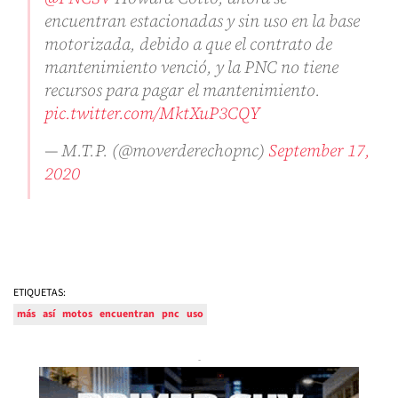
encuentran estacionadas y sin uso en la base
motorizada, debido a que el contrato de
mantenimiento venció, y la PNC no tiene
recursos para pagar el mantenimiento.
pic.twitter.com/MktXuP3CQY
— M.T.P. (@moverderechopnc)
September 17,
2020
ETIQUETAS:
más
así
motos
encuentran
pnc
uso