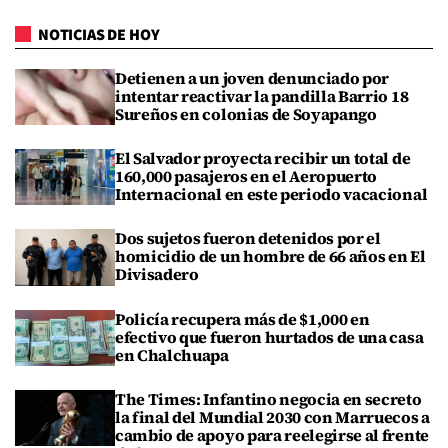
NOTICIAS DE HOY
Detienen a un joven denunciado por
intentar reactivar la pandilla Barrio 18
Sureños en colonias de Soyapango
El Salvador proyecta recibir un total de
160,000 pasajeros en el Aeropuerto
Internacional en este periodo vacacional
Dos sujetos fueron detenidos por el
homicidio de un hombre de 66 años en El
Divisadero
Policía recupera más de $1,000 en
efectivo que fueron hurtados de una casa
en Chalchuapa
The Times: Infantino negocia en secreto
la final del Mundial 2030 con Marruecos a
cambio de apoyo para reelegirse al frente