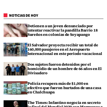
NOTICIAS DE HOY
Detienen a un joven denunciado por
intentar reactivar la pandilla Barrio 18
Sureños en colonias de Soyapango
El Salvador proyecta recibir un total de
160,000 pasajeros en el Aeropuerto
Internacional en este periodo vacacional
Dos sujetos fueron detenidos por el
homicidio de un hombre de 66 años en El
Divisadero
Policía recupera más de $1,000 en
efectivo que fueron hurtados de una casa
en Chalchuapa
The Times: Infantino negocia en secreto
la final del Mundial 2030 con Marruecos a