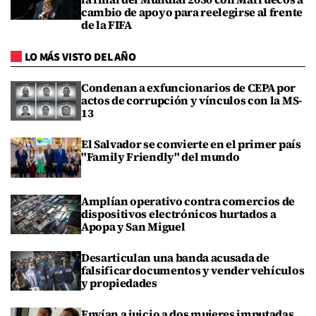
cambio de apoyo para reelegirse al frente
de la FIFA
LO MÁS VISTO DEL AÑO
Condenan a exfuncionarios de CEPA por
actos de corrupción y vínculos con la MS-
13
El Salvador se convierte en el primer país
"Family Friendly" del mundo
Amplían operativo contra comercios de
dispositivos electrónicos hurtados a
Apopa y San Miguel
Desarticulan una banda acusada de
falsificar documentos y vender vehículos
y propiedades
Envían a juicio a dos mujeres imputadas