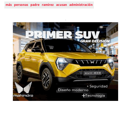
más
personas
padre
ramirez
acusan
administración