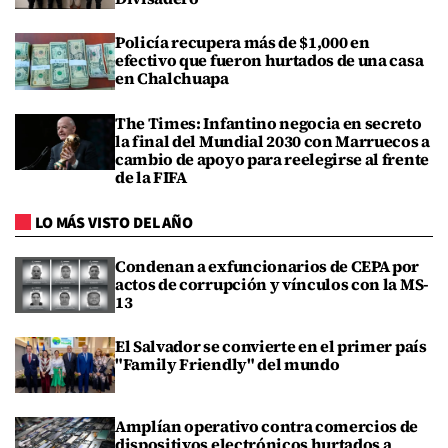
Policía recupera más de $1,000 en
efectivo que fueron hurtados de una casa
en Chalchuapa
The Times: Infantino negocia en secreto
la final del Mundial 2030 con Marruecos a
cambio de apoyo para reelegirse al frente
de la FIFA
LO MÁS VISTO DEL AÑO
Condenan a exfuncionarios de CEPA por
actos de corrupción y vínculos con la MS-
13
El Salvador se convierte en el primer país
"Family Friendly" del mundo
Amplían operativo contra comercios de
dispositivos electrónicos hurtados a