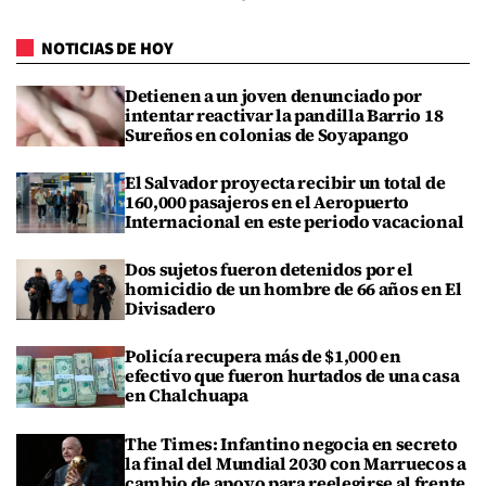
NOTICIAS DE HOY
Detienen a un joven denunciado por
intentar reactivar la pandilla Barrio 18
Sureños en colonias de Soyapango
El Salvador proyecta recibir un total de
160,000 pasajeros en el Aeropuerto
Internacional en este periodo vacacional
Dos sujetos fueron detenidos por el
homicidio de un hombre de 66 años en El
Divisadero
Policía recupera más de $1,000 en
efectivo que fueron hurtados de una casa
en Chalchuapa
The Times: Infantino negocia en secreto
la final del Mundial 2030 con Marruecos a
cambio de apoyo para reelegirse al frente