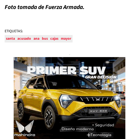
Foto tomada de Fuerza Armada.
ETIQUETAS:
santa
acusado
ana
bus
cajas
mayor