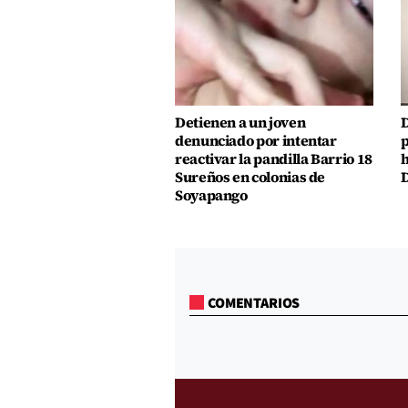
Detienen a un joven
D
denunciado por intentar
p
reactivar la pandilla Barrio 18
h
Sureños en colonias de
D
Soyapango
COMENTARIOS