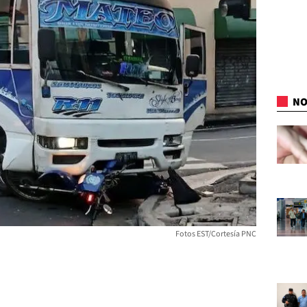
NO
Fotos EST/Cortesía PNC