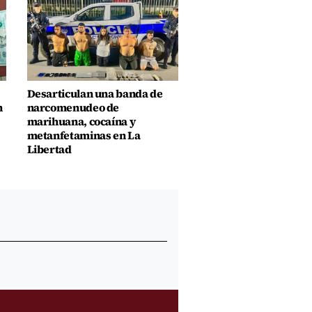
Desarticulan una banda de
n
narcomenudeo de
marihuana, cocaína y
metanfetaminas en La
Libertad