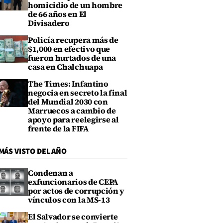
homicidio de un hombre
de 66 años en El
Divisadero
Policía recupera más de
$1,000 en efectivo que
fueron hurtados de una
casa en Chalchuapa
The Times: Infantino
negocia en secreto la final
del Mundial 2030 con
Marruecos a cambio de
apoyo para reelegirse al
frente de la FIFA
MÁS VISTO DEL AÑO
Condenan a
exfuncionarios de CEPA
por actos de corrupción y
vínculos con la MS-13
El Salvador se convierte