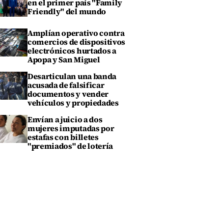
en el primer país "Family
Friendly" del mundo
Amplían operativo contra
comercios de dispositivos
electrónicos hurtados a
Apopa y San Miguel
Desarticulan una banda
acusada de falsificar
documentos y vender
vehículos y propiedades
Envían a juicio a dos
mujeres imputadas por
estafas con billetes
"premiados" de lotería