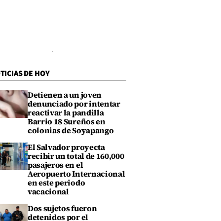
TICIAS DE HOY
Detienen a un joven
denunciado por intentar
reactivar la pandilla
Barrio 18 Sureños en
colonias de Soyapango
El Salvador proyecta
recibir un total de 160,000
pasajeros en el
Aeropuerto Internacional
en este periodo
vacacional
Dos sujetos fueron
detenidos por el