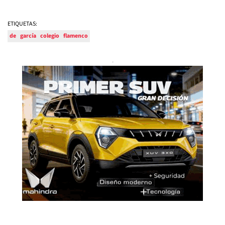
ETIQUETAS:
de
garcía
colegio
flamenco