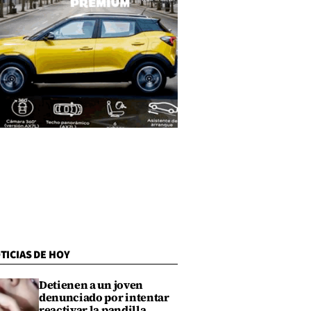
TICIAS DE HOY
Detienen a un joven
denunciado por intentar
reactivar la pandilla