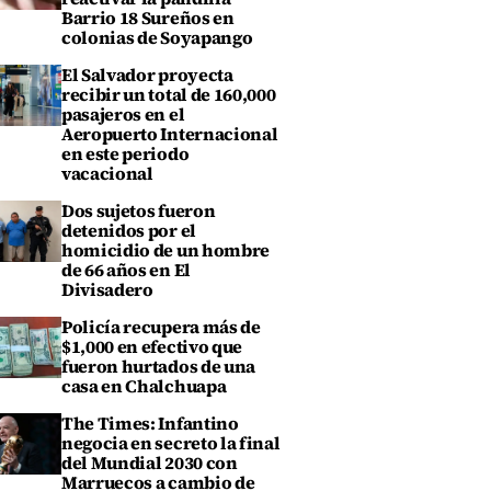
Barrio 18 Sureños en
colonias de Soyapango
El Salvador proyecta
recibir un total de 160,000
pasajeros en el
Aeropuerto Internacional
en este periodo
vacacional
Dos sujetos fueron
detenidos por el
homicidio de un hombre
de 66 años en El
Divisadero
Policía recupera más de
$1,000 en efectivo que
fueron hurtados de una
casa en Chalchuapa
The Times: Infantino
negocia en secreto la final
del Mundial 2030 con
Marruecos a cambio de