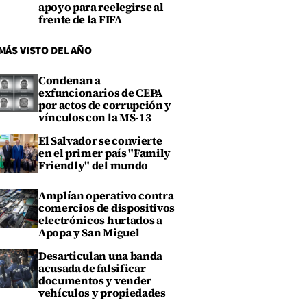
apoyo para reelegirse al
frente de la FIFA
MÁS VISTO DEL AÑO
Condenan a
exfuncionarios de CEPA
por actos de corrupción y
vínculos con la MS-13
El Salvador se convierte
en el primer país "Family
Friendly" del mundo
Amplían operativo contra
comercios de dispositivos
electrónicos hurtados a
Apopa y San Miguel
Desarticulan una banda
acusada de falsificar
documentos y vender
vehículos y propiedades