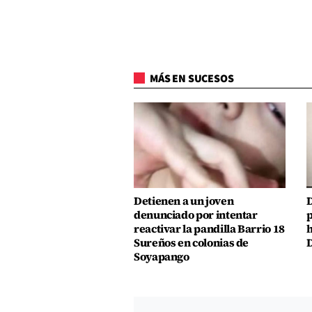
MÁS EN SUCESOS
Detienen a un joven
D
denunciado por intentar
p
reactivar la pandilla Barrio 18
h
Sureños en colonias de
D
Soyapango