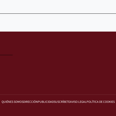
QUIÉNES SOMOS
DIRECCIÓN
PUBLICIDAD
SUSCRÍBETE
AVISO LEGAL
POLÍTICA DE COOKIES