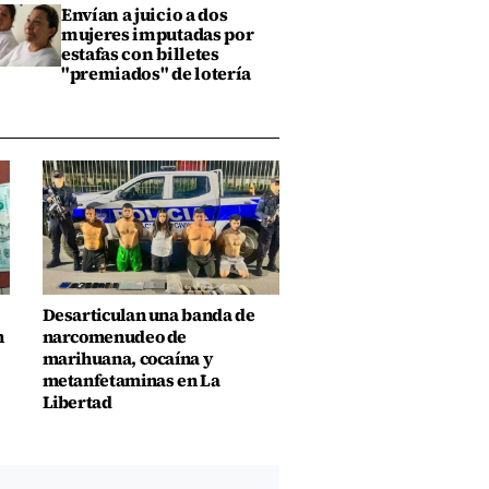
Envían a juicio a dos
mujeres imputadas por
estafas con billetes
"premiados" de lotería
Desarticulan una banda de
n
narcomenudeo de
marihuana, cocaína y
metanfetaminas en La
Libertad