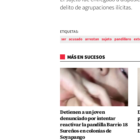
delito de agrupaciones ilícitas.
ETIQUETAS:
ser
acusado
arrestan
sujeto
pandillero
ext
MÁS EN SUCESOS
Detienen a un joven
D
denunciado por intentar
p
reactivar la pandilla Barrio 18
h
Sureños en colonias de
D
Soyapango