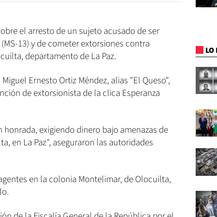
sobre el arresto de un sujeto acusado de ser
 (MS-13) y de cometer extorsiones contra
LO 
ocuilta, departamento de La Paz.
 Miguel Ernesto Ortiz Méndez, alias "El Queso",
nción de extorsionista de la clica Esperanza
ón honrada, exigiendo dinero bajo amenazas de
a, en La Paz", aseguraron las autoridades
agentes en la colonia Montelimar, de Olocuilta,
lo.
ión de la Fiscalía General de la República por el