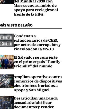
del Mundial 2030 con
Marruecos a cambio de
apoyo para reelegirse al
frente de la FIFA
MÁS VISTO DEL AÑO
Condenan a
exfuncionarios de CEPA
por actos de corrupción y
vínculos con la MS-13
El Salvador se convierte
en el primer país "Family
Friendly" del mundo
Amplían operativo contra
comercios de dispositivos
electrónicos hurtados a
Apopa y San Miguel
Desarticulan una banda
acusada de falsificar
documentos y vender