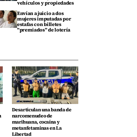
vehículos y propiedades
Envían a juicio a dos
mujeres imputadas por
estafas con billetes
"premiados" de lotería
Desarticulan una banda de
n
narcomenudeo de
marihuana, cocaína y
metanfetaminas en La
Libertad