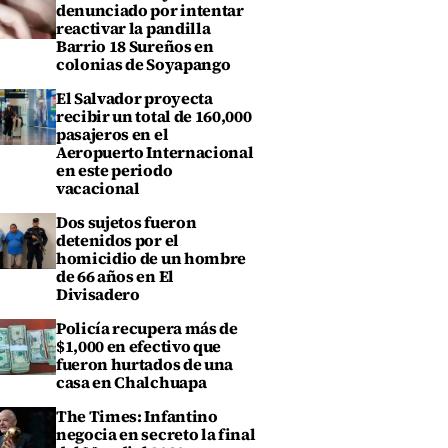
denunciado por intentar
reactivar la pandilla
Barrio 18 Sureños en
colonias de Soyapango
El Salvador proyecta
recibir un total de 160,000
pasajeros en el
Aeropuerto Internacional
en este periodo
vacacional
Dos sujetos fueron
detenidos por el
homicidio de un hombre
de 66 años en El
Divisadero
Policía recupera más de
$1,000 en efectivo que
fueron hurtados de una
casa en Chalchuapa
The Times: Infantino
negocia en secreto la final