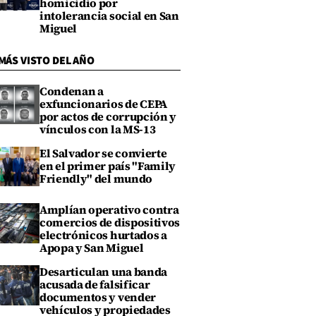
homicidio por
intolerancia social en San
Miguel
MÁS VISTO DEL AÑO
Condenan a
exfuncionarios de CEPA
por actos de corrupción y
vínculos con la MS-13
El Salvador se convierte
en el primer país "Family
Friendly" del mundo
Amplían operativo contra
comercios de dispositivos
electrónicos hurtados a
Apopa y San Miguel
Desarticulan una banda
acusada de falsificar
documentos y vender
vehículos y propiedades