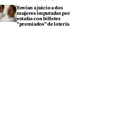
Envían a juicio a dos
mujeres imputadas por
estafas con billetes
"premiados" de lotería