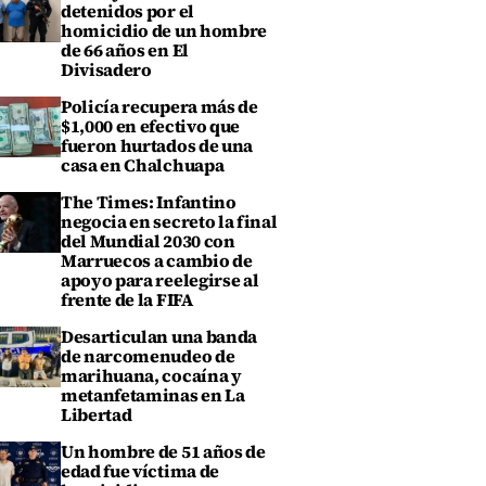
detenidos por el
homicidio de un hombre
de 66 años en El
Divisadero
Policía recupera más de
$1,000 en efectivo que
fueron hurtados de una
casa en Chalchuapa
The Times: Infantino
negocia en secreto la final
del Mundial 2030 con
Marruecos a cambio de
apoyo para reelegirse al
frente de la FIFA
Desarticulan una banda
de narcomenudeo de
marihuana, cocaína y
metanfetaminas en La
Libertad
Un hombre de 51 años de
edad fue víctima de