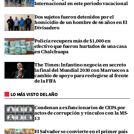
Internacional en este periodo vacacional
Dos sujetos fueron detenidos por el
homicidio de un hombre de 66 años en El
Divisadero
Policía recupera más de $1,000 en
efectivo que fueron hurtados de una casa
en Chalchuapa
The Times: Infantino negocia en secreto
la final del Mundial 2030 con Marruecos a
cambio de apoyo para reelegirse al frente
de la FIFA
LO MÁS VISTO DEL AÑO
Condenan a exfuncionarios de CEPA por
actos de corrupción y vínculos con la MS-
13
El Salvador se convierte en el primer país