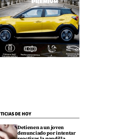
TICIAS DE HOY
Detienen a un joven
denunciado por intentar
reactivar la pandilla