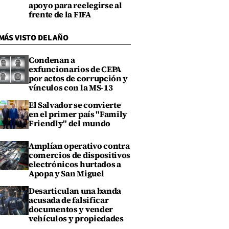
apoyo para reelegirse al
frente de la FIFA
MÁS VISTO DEL AÑO
Condenan a
exfuncionarios de CEPA
por actos de corrupción y
vínculos con la MS-13
El Salvador se convierte
en el primer país "Family
Friendly" del mundo
Amplían operativo contra
comercios de dispositivos
electrónicos hurtados a
Apopa y San Miguel
Desarticulan una banda
acusada de falsificar
documentos y vender
vehículos y propiedades