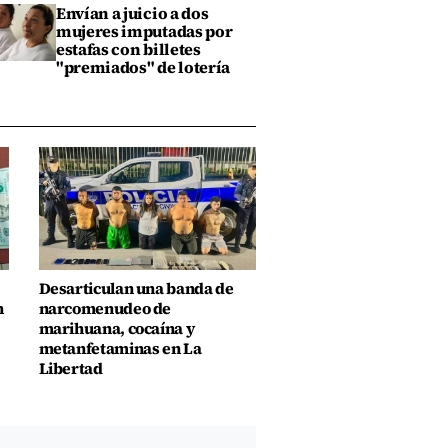
Envían a juicio a dos
mujeres imputadas por
estafas con billetes
"premiados" de lotería
Desarticulan una banda de
n
narcomenudeo de
marihuana, cocaína y
metanfetaminas en La
Libertad