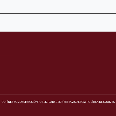
QUIÉNES SOMOS
DIRECCIÓN
PUBLICIDAD
SUSCRÍBETE
AVISO LEGAL
POLÍTICA DE COOKIES