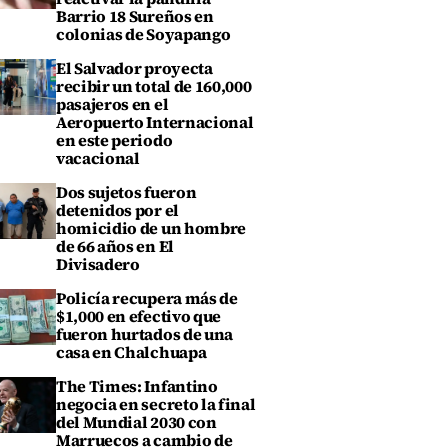
Barrio 18 Sureños en
colonias de Soyapango
El Salvador proyecta
recibir un total de 160,000
pasajeros en el
Aeropuerto Internacional
en este periodo
vacacional
Dos sujetos fueron
detenidos por el
homicidio de un hombre
de 66 años en El
Divisadero
Policía recupera más de
$1,000 en efectivo que
fueron hurtados de una
casa en Chalchuapa
The Times: Infantino
negocia en secreto la final
del Mundial 2030 con
Marruecos a cambio de