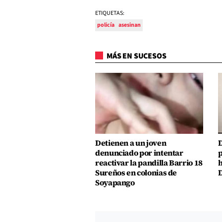
ETIQUETAS:
policía
asesinan
MÁS EN SUCESOS
Detienen a un joven
D
denunciado por intentar
p
reactivar la pandilla Barrio 18
h
Sureños en colonias de
D
Soyapango