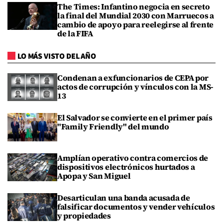
The Times: Infantino negocia en secreto
la final del Mundial 2030 con Marruecos a
cambio de apoyo para reelegirse al frente
de la FIFA
LO MÁS VISTO DEL AÑO
Condenan a exfuncionarios de CEPA por
actos de corrupción y vínculos con la MS-
13
El Salvador se convierte en el primer país
"Family Friendly" del mundo
Amplían operativo contra comercios de
dispositivos electrónicos hurtados a
Apopa y San Miguel
Desarticulan una banda acusada de
falsificar documentos y vender vehículos
y propiedades