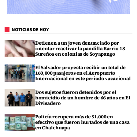
NOTICIAS DE HOY
Detienen a un joven denunciado por
intentar reactivar la pandilla Barrio 18
Sureños en colonias de Soyapango
El Salvador proyecta recibir un total de
160,000 pasajeros en el Aeropuerto
Internacional en este periodo vacacional
Dos sujetos fueron detenidos por el
homicidio de un hombre de 66 años en El
Divisadero
Policía recupera más de $1,000 en
efectivo que fueron hurtados de una casa
en Chalchuapa