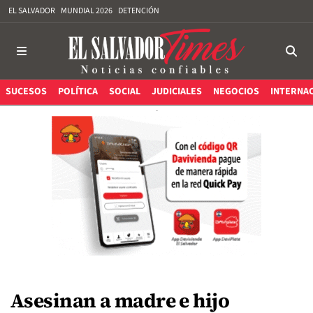
EL SALVADOR
MUNDIAL 2026
DETENCIÓN
SUCESOS
POLÍTICA
SOCIAL
JUDICIALES
NEGOCIOS
INTERNA
Asesinan a madre e hijo