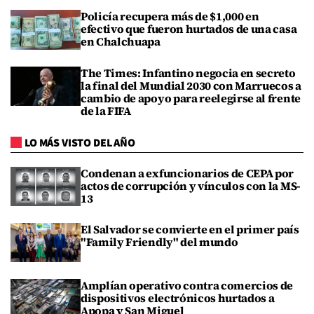
Policía recupera más de $1,000 en
efectivo que fueron hurtados de una casa
en Chalchuapa
The Times: Infantino negocia en secreto
la final del Mundial 2030 con Marruecos a
cambio de apoyo para reelegirse al frente
de la FIFA
LO MÁS VISTO DEL AÑO
Condenan a exfuncionarios de CEPA por
actos de corrupción y vínculos con la MS-
13
El Salvador se convierte en el primer país
"Family Friendly" del mundo
Amplían operativo contra comercios de
dispositivos electrónicos hurtados a
Apopa y San Miguel