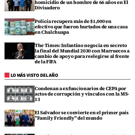
homicidio de un hombre de 66 años en El
Divisadero
Policía recupera más de $1,000 en
efectivo que fueron hurtados de una casa
en Chalchuapa
The Times: Infantino negocia en secreto
la final del Mundial 2030 con Marruecos a
cambio de apoyo para reelegirse al frente
de la FIFA
LO MÁS VISTO DEL AÑO
Condenan a exfuncionarios de CEPA por
actos de corrupción y vínculos con la MS-
13
El Salvador se convierte en el primer país
"Family Friendly" del mundo