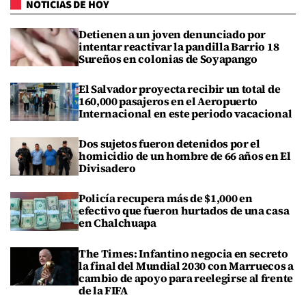
NOTICIAS DE HOY
Detienen a un joven denunciado por
intentar reactivar la pandilla Barrio 18
Sureños en colonias de Soyapango
El Salvador proyecta recibir un total de
160,000 pasajeros en el Aeropuerto
Internacional en este periodo vacacional
Dos sujetos fueron detenidos por el
homicidio de un hombre de 66 años en El
Divisadero
Policía recupera más de $1,000 en
efectivo que fueron hurtados de una casa
en Chalchuapa
The Times: Infantino negocia en secreto
la final del Mundial 2030 con Marruecos a
cambio de apoyo para reelegirse al frente
de la FIFA