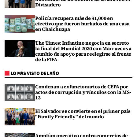
Divisadero
Policía recupera más de $1,000 en
efectivo que fueron hurtados de una casa
en Chalchuapa
The Times: Infantino negocia en secreto
la final del Mundial 2030 con Marruecos a
cambio de apoyo para reelegirse al frente
de la FIFA
LO MÁS VISTO DEL AÑO
Condenan a exfuncionarios de CEPA por
actos de corrupción y vínculos con la MS-
13
El Salvador se convierte en el primer país
"Family Friendly" del mundo
Amplían operativo contra comercios de