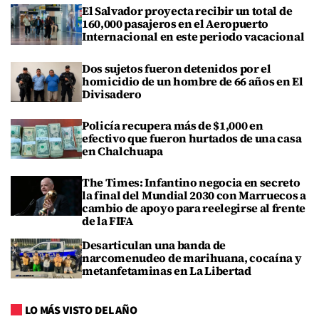
El Salvador proyecta recibir un total de
160,000 pasajeros en el Aeropuerto
Internacional en este periodo vacacional
Dos sujetos fueron detenidos por el
homicidio de un hombre de 66 años en El
Divisadero
Policía recupera más de $1,000 en
efectivo que fueron hurtados de una casa
en Chalchuapa
The Times: Infantino negocia en secreto
la final del Mundial 2030 con Marruecos a
cambio de apoyo para reelegirse al frente
de la FIFA
Desarticulan una banda de
narcomenudeo de marihuana, cocaína y
metanfetaminas en La Libertad
LO MÁS VISTO DEL AÑO