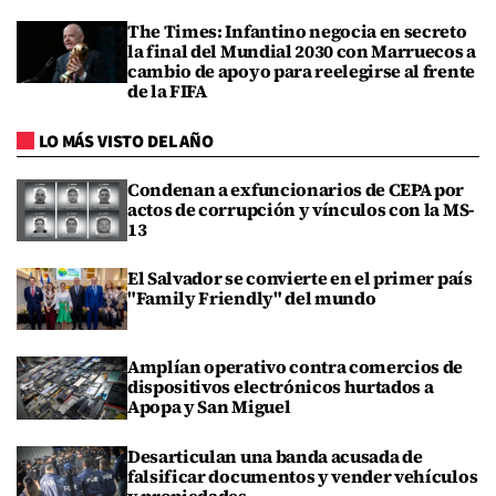
The Times: Infantino negocia en secreto
la final del Mundial 2030 con Marruecos a
cambio de apoyo para reelegirse al frente
de la FIFA
LO MÁS VISTO DEL AÑO
Condenan a exfuncionarios de CEPA por
actos de corrupción y vínculos con la MS-
13
El Salvador se convierte en el primer país
"Family Friendly" del mundo
Amplían operativo contra comercios de
dispositivos electrónicos hurtados a
Apopa y San Miguel
Desarticulan una banda acusada de
falsificar documentos y vender vehículos
y propiedades