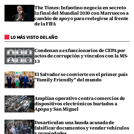
The Times: Infantino negocia en secreto
la final del Mundial 2030 con Marruecos a
cambio de apoyo para reelegirse al frente
de la FIFA
LO MÁS VISTO DEL AÑO
Condenan a exfuncionarios de CEPA por
actos de corrupción y vínculos con la MS-
13
El Salvador se convierte en el primer país
"Family Friendly" del mundo
Amplían operativo contra comercios de
dispositivos electrónicos hurtados a
Apopa y San Miguel
Desarticulan una banda acusada de
falsificar documentos y vender vehículos
y propiedades