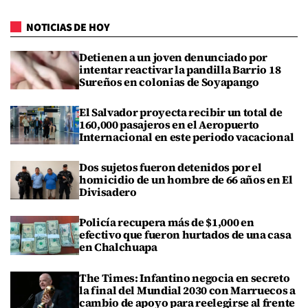
NOTICIAS DE HOY
Detienen a un joven denunciado por
intentar reactivar la pandilla Barrio 18
Sureños en colonias de Soyapango
El Salvador proyecta recibir un total de
160,000 pasajeros en el Aeropuerto
Internacional en este periodo vacacional
Dos sujetos fueron detenidos por el
homicidio de un hombre de 66 años en El
Divisadero
Policía recupera más de $1,000 en
efectivo que fueron hurtados de una casa
en Chalchuapa
The Times: Infantino negocia en secreto
la final del Mundial 2030 con Marruecos a
cambio de apoyo para reelegirse al frente