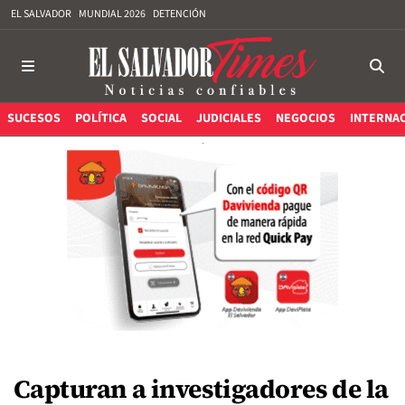
EL SALVADOR
MUNDIAL 2026
DETENCIÓN
SUCESOS
POLÍTICA
SOCIAL
JUDICIALES
NEGOCIOS
INTERNA
Capturan a investigadores de la