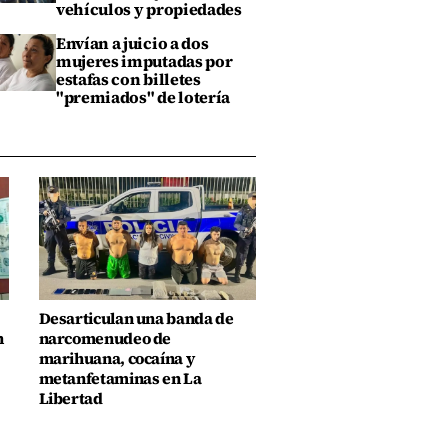
vehículos y propiedades
Envían a juicio a dos
mujeres imputadas por
estafas con billetes
"premiados" de lotería
Desarticulan una banda de
n
narcomenudeo de
marihuana, cocaína y
metanfetaminas en La
Libertad