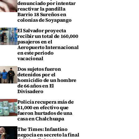
denunciado por intentar
reactivar la pandilla
Barrio 18 Sureños en
colonias de Soyapango
El Salvador proyecta
recibir un total de 160,000
pasajeros en el
Aeropuerto Internacional
en este periodo
vacacional
Dos sujetos fueron
detenidos por el
homicidio de un hombre
de 66 años en El
Divisadero
Policía recupera más de
$1,000 en efectivo que
fueron hurtados de una
casa en Chalchuapa
The Times: Infantino
negocia en secreto la final