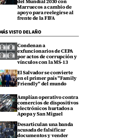
del Mundial 2030 con
Marruecos a cambio de
apoyo para reelegirse al
frente de la FIFA
MÁS VISTO DEL AÑO
Condenan a
exfuncionarios de CEPA
por actos de corrupción y
vínculos con la MS-13
El Salvador se convierte
en el primer país "Family
Friendly" del mundo
Amplían operativo contra
comercios de dispositivos
electrónicos hurtados a
Apopa y San Miguel
Desarticulan una banda
acusada de falsificar
documentos y vender