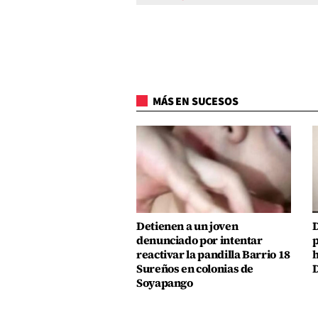
MÁS EN SUCESOS
Detienen a un joven
D
denunciado por intentar
p
reactivar la pandilla Barrio 18
h
Sureños en colonias de
D
Soyapango