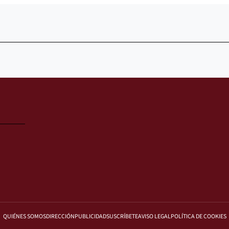
QUIÉNES SOMOS
DIRECCIÓN
PUBLICIDAD
SUSCRÍBETE
AVISO LEGAL
POLÍTICA DE COOKIES