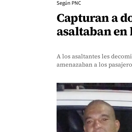
Según PNC
Capturan a d
asaltaban en 
A los asaltantes les decom
amenazaban a los pasajeros