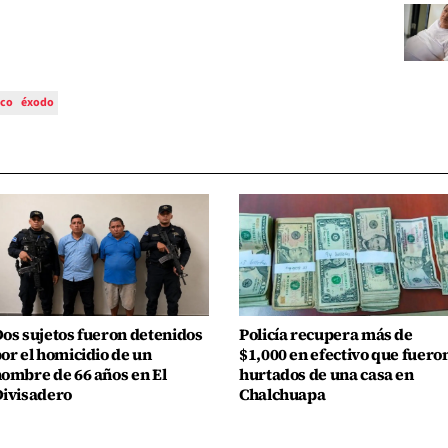
uco
éxodo
os sujetos fueron detenidos
Policía recupera más de
or el homicidio de un
$1,000 en efectivo que fuero
ombre de 66 años en El
hurtados de una casa en
ivisadero
Chalchuapa