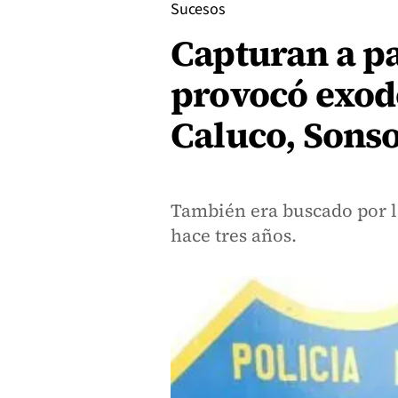
Sucesos
Capturan a p
provocó exodo
Caluco, Sons
También era buscado por l
hace tres años.