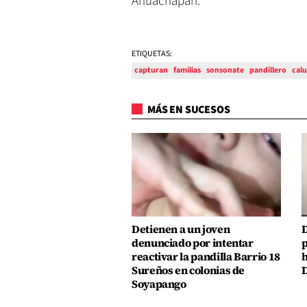
Ahuachapán.
ETIQUETAS:
capturan
familias
sonsonate
pandillero
cal
MÁS EN SUCESOS
Detienen a un joven
D
denunciado por intentar
p
reactivar la pandilla Barrio 18
h
Sureños en colonias de
D
Soyapango