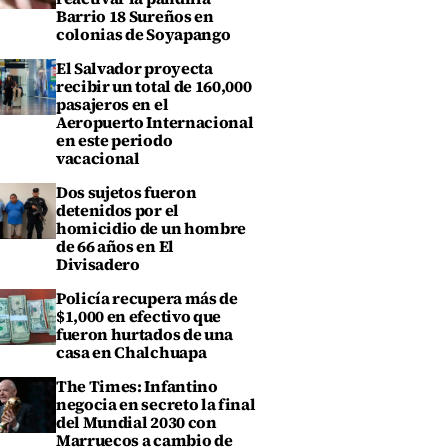
Barrio 18 Sureños en
colonias de Soyapango
El Salvador proyecta
recibir un total de 160,000
pasajeros en el
Aeropuerto Internacional
en este periodo
vacacional
Dos sujetos fueron
detenidos por el
homicidio de un hombre
de 66 años en El
Divisadero
Policía recupera más de
$1,000 en efectivo que
fueron hurtados de una
casa en Chalchuapa
The Times: Infantino
negocia en secreto la final
del Mundial 2030 con
Marruecos a cambio de