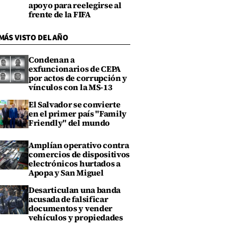
apoyo para reelegirse al
frente de la FIFA
MÁS VISTO DEL AÑO
Condenan a
exfuncionarios de CEPA
por actos de corrupción y
vínculos con la MS-13
El Salvador se convierte
en el primer país "Family
Friendly" del mundo
Amplían operativo contra
comercios de dispositivos
electrónicos hurtados a
Apopa y San Miguel
Desarticulan una banda
acusada de falsificar
documentos y vender
vehículos y propiedades