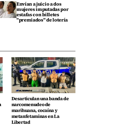
Envían a juicio a dos
mujeres imputadas por
estafas con billetes
"premiados" de lotería
Desarticulan una banda de
n
narcomenudeo de
marihuana, cocaína y
metanfetaminas en La
Libertad