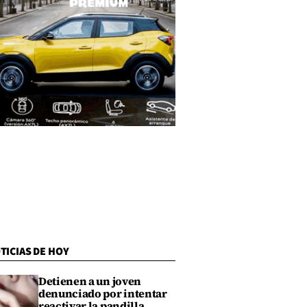
TICIAS DE HOY
Detienen a un joven
denunciado por intentar
reactivar la pandilla