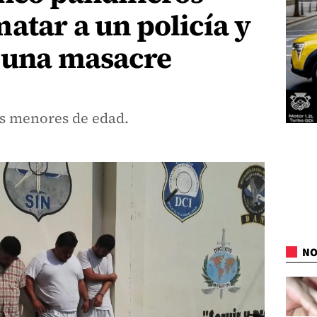
atar a un policía y
n una masacre
os menores de edad.
NO