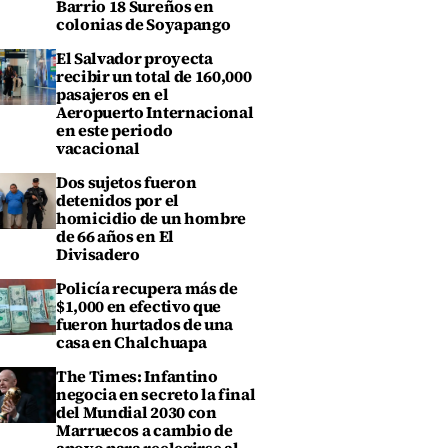
Barrio 18 Sureños en
colonias de Soyapango
El Salvador proyecta
recibir un total de 160,000
pasajeros en el
Aeropuerto Internacional
en este periodo
vacacional
Dos sujetos fueron
detenidos por el
homicidio de un hombre
de 66 años en El
Divisadero
Policía recupera más de
$1,000 en efectivo que
fueron hurtados de una
casa en Chalchuapa
The Times: Infantino
negocia en secreto la final
del Mundial 2030 con
Marruecos a cambio de