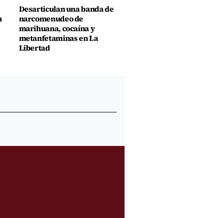
Desarticulan una banda de
n
narcomenudeo de
marihuana, cocaína y
metanfetaminas en La
Libertad