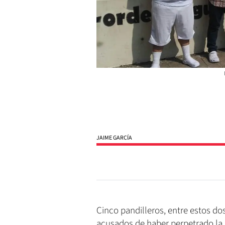
JAIME GARCÍA
Cinco pandilleros, entre estos d
acusados de haber perpetrado la