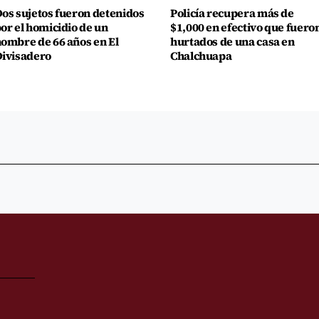
os sujetos fueron detenidos
Policía recupera más de
or el homicidio de un
$1,000 en efectivo que fuero
ombre de 66 años en El
hurtados de una casa en
ivisadero
Chalchuapa