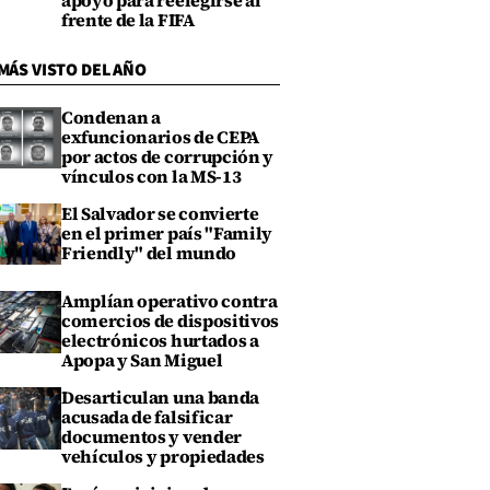
apoyo para reelegirse al
frente de la FIFA
MÁS VISTO DEL AÑO
Condenan a
exfuncionarios de CEPA
por actos de corrupción y
vínculos con la MS-13
El Salvador se convierte
en el primer país "Family
Friendly" del mundo
Amplían operativo contra
comercios de dispositivos
electrónicos hurtados a
Apopa y San Miguel
Desarticulan una banda
acusada de falsificar
documentos y vender
vehículos y propiedades