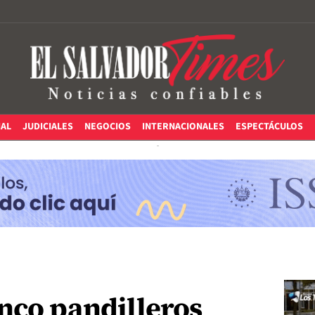
IAL
JUDICIALES
NEGOCIOS
INTERNACIONALES
ESPECTÁCULOS
nco pandilleros