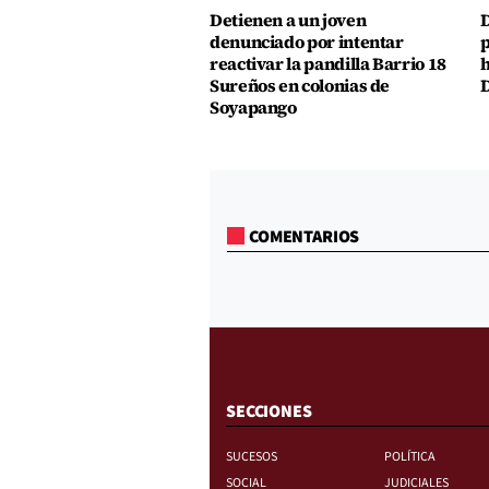
Detienen a un joven
D
denunciado por intentar
p
reactivar la pandilla Barrio 18
h
Sureños en colonias de
D
Soyapango
COMENTARIOS
SECCIONES
SUCESOS
POLÍTICA
SOCIAL
JUDICIALES