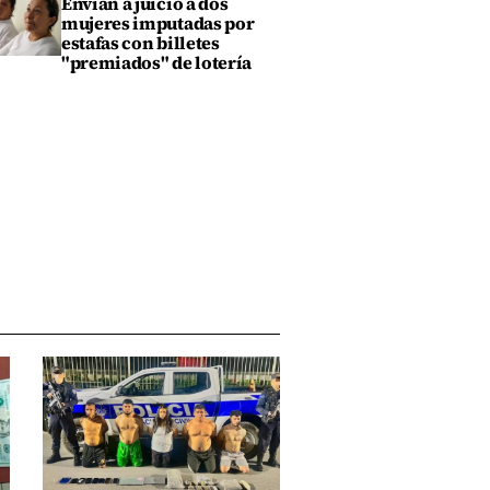
Envían a juicio a dos
mujeres imputadas por
estafas con billetes
"premiados" de lotería