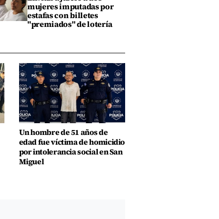
mujeres imputadas por
estafas con billetes
"premiados" de lotería
Un hombre de 51 años de
edad fue víctima de homicidio
por intolerancia social en San
Miguel