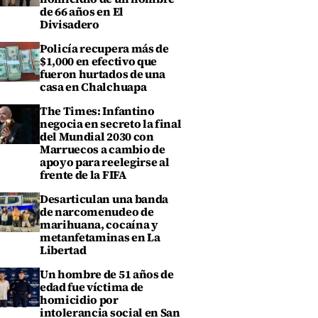
de 66 años en El
Divisadero
Policía recupera más de
$1,000 en efectivo que
fueron hurtados de una
casa en Chalchuapa
The Times: Infantino
negocia en secreto la final
del Mundial 2030 con
Marruecos a cambio de
apoyo para reelegirse al
frente de la FIFA
Desarticulan una banda
de narcomenudeo de
marihuana, cocaína y
metanfetaminas en La
Libertad
Un hombre de 51 años de
edad fue víctima de
homicidio por
intolerancia social en San