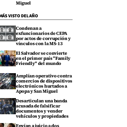
Miguel
MÁS VISTO DEL AÑO
Condenan a
exfuncionarios de CEPA
por actos de corrupción y
vínculos con la MS-13
El Salvador se convierte
en el primer país "Family
Friendly" del mundo
Amplían operativo contra
comercios de dispositivos
electrónicos hurtados a
Apopa y San Miguel
Desarticulan una banda
acusada de falsificar
documentos y vender
vehículos y propiedades
Envían a juicio a dos