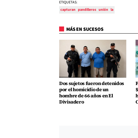
ETIQUETAS:
capturan
pandilleros
unión
la
MÁS EN SUCESOS
Dos sujetos fueron detenidos
P
por el homicidio de un
$
hombre de 66 años en El
h
Divisadero