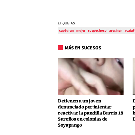
ETIQUETAS:
capturan
mujer
sospechoso
asesinar
acajut
MÁS EN SUCESOS
Detienen a un joven
D
denunciado por intentar
p
reactivar la pandilla Barrio 18
h
Sureños en colonias de
D
Soyapango