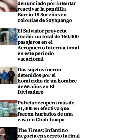
denunciado por intentar
reactivar la pandilla
Barrio 18 Sureños en
colonias de Soyapango
El Salvador proyecta
recibir un total de 160,000
pasajeros en el
Aeropuerto Internacional
en este periodo
vacacional
Dos sujetos fueron
detenidos por el
homicidio de un hombre
de 66 años en El
Divisadero
Policía recupera más de
$1,000 en efectivo que
fueron hurtados de una
casa en Chalchuapa
The Times: Infantino
negocia en secreto la final