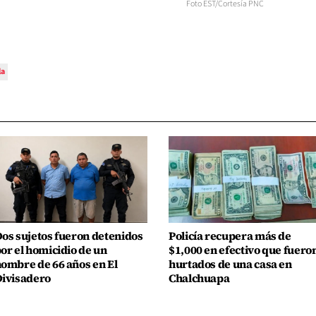
Foto EST/Cortesía PNC
la
os sujetos fueron detenidos
Policía recupera más de
or el homicidio de un
$1,000 en efectivo que fuero
ombre de 66 años en El
hurtados de una casa en
ivisadero
Chalchuapa