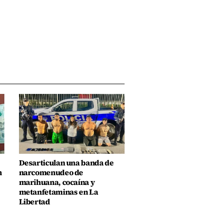
Desarticulan una banda de
n
narcomenudeo de
marihuana, cocaína y
metanfetaminas en La
Libertad