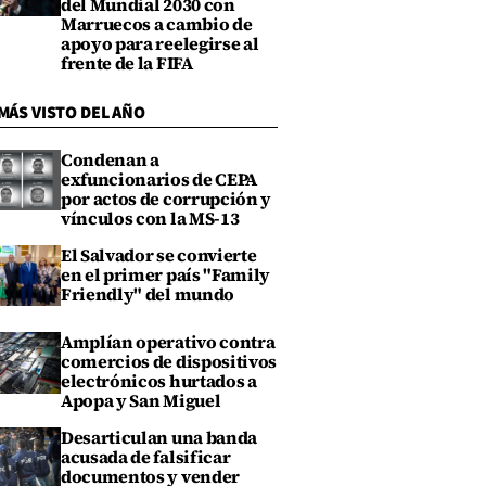
del Mundial 2030 con
Marruecos a cambio de
apoyo para reelegirse al
frente de la FIFA
MÁS VISTO DEL AÑO
Condenan a
exfuncionarios de CEPA
por actos de corrupción y
vínculos con la MS-13
El Salvador se convierte
en el primer país "Family
Friendly" del mundo
Amplían operativo contra
comercios de dispositivos
electrónicos hurtados a
Apopa y San Miguel
Desarticulan una banda
acusada de falsificar
documentos y vender