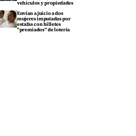
vehículos y propiedades
Envían a juicio a dos
mujeres imputadas por
estafas con billetes
"premiados" de lotería