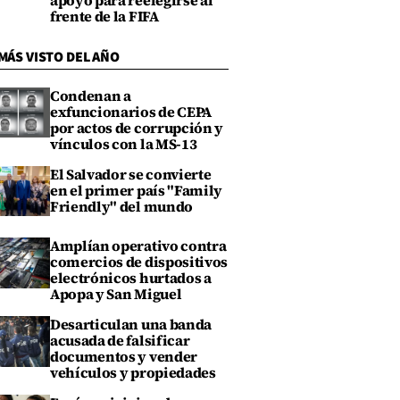
apoyo para reelegirse al
frente de la FIFA
MÁS VISTO DEL AÑO
Condenan a
exfuncionarios de CEPA
por actos de corrupción y
vínculos con la MS-13
El Salvador se convierte
en el primer país "Family
Friendly" del mundo
Amplían operativo contra
comercios de dispositivos
electrónicos hurtados a
Apopa y San Miguel
Desarticulan una banda
acusada de falsificar
documentos y vender
vehículos y propiedades