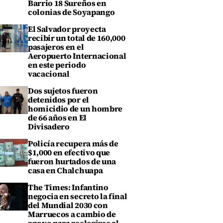
Barrio 18 Sureños en
colonias de Soyapango
El Salvador proyecta
recibir un total de 160,000
pasajeros en el
Aeropuerto Internacional
en este periodo
vacacional
Dos sujetos fueron
detenidos por el
homicidio de un hombre
de 66 años en El
Divisadero
Policía recupera más de
$1,000 en efectivo que
fueron hurtados de una
casa en Chalchuapa
The Times: Infantino
negocia en secreto la final
del Mundial 2030 con
Marruecos a cambio de