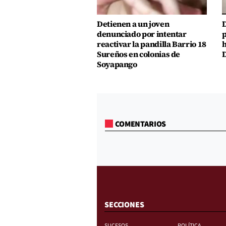
Detienen a un joven
D
denunciado por intentar
p
reactivar la pandilla Barrio 18
h
Sureños en colonias de
D
Soyapango
COMENTARIOS
SECCIONES
SUCESOS
POLÍTICA