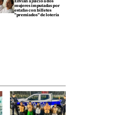
Envían a juicio a dos
mujeres imputadas por
estafas con billetes
"premiados" de lotería