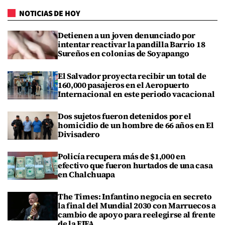
NOTICIAS DE HOY
Detienen a un joven denunciado por
intentar reactivar la pandilla Barrio 18
Sureños en colonias de Soyapango
El Salvador proyecta recibir un total de
160,000 pasajeros en el Aeropuerto
Internacional en este periodo vacacional
Dos sujetos fueron detenidos por el
homicidio de un hombre de 66 años en El
Divisadero
Policía recupera más de $1,000 en
efectivo que fueron hurtados de una casa
en Chalchuapa
The Times: Infantino negocia en secreto
la final del Mundial 2030 con Marruecos a
cambio de apoyo para reelegirse al frente
de la FIFA