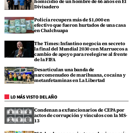
homicidio de un hombre de 66 años en El
Divisadero
Policía recupera más de $1,000 en
efectivo que fueron hurtados de una casa
en Chalchuapa
The Times: Infantino negocia en secreto
la final del Mundial 2030 con Marruecos a
cambio de apoyo para reelegirse al frente
de la FIFA
Desarticulan una banda de
narcomenudeo de marihuana, cocaína y
metanfetaminas en La Libertad
LO MÁS VISTO DEL AÑO
Condenan a exfuncionarios de CEPA por
actos de corrupción y vínculos con la MS-
13